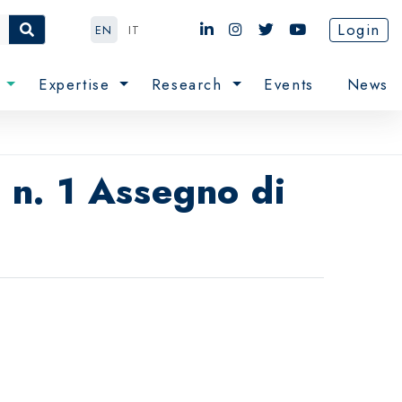
Login
EN
IT
e
Expertise
Research
Events
News
i n. 1 Assegno di