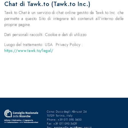
Chat di Tawk.to (Tawk.to Inc.)
Tawk.to Chat è un servizio di chat online gestito da Tawk.to Inc. che
permette a questo Sito di integrare tali contenuti all’interno delle
proprie pagine.
Dati personali raccolti: Cookie e dati di utilizzo
Luogo del trattamento: USA Privacy Policy :
https://www.tawk.to/legal/
Corso Duca degli Abruzzi 24
10129 Torino, Italy
Phone: +39 011 090 5400
Fax: +39 011 090 5429
Pec:
protocollo.ieiit@pec.cnr.it