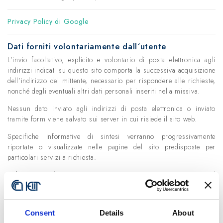
Privacy Policy di Google
Dati forniti volontariamente dall´utente
L’invio facoltativo, esplicito e volontario di posta elettronica agli
indirizzi indicati su questo sito comporta la successiva acquisizione
dell’indirizzo del mittente, necessario per rispondere alle richieste,
nonché degli eventuali altri dati personali inseriti nella missiva.
Nessun dato inviato agli indirizzi di posta elettronica o inviato
tramite form viene salvato sui server in cui risiede il sito web.
Specifiche informative di sintesi verranno progressivamente
riportate o visualizzate nelle pagine del sito predisposte per
particolari servizi a richiesta.
I dati personali sono trattati con strumenti automatizzati per il
tempo strettamente necessario a conseguire gli scopi per cui sono
stati raccolti. Specifiche misure di sicurezza sono osservate per
prevenire la perdita dei dati, usi illeciti o non corretti ed accessi
Consent
Details
About
non autorizzati.